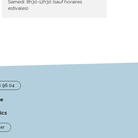
Samedi: 8h30-12h30 (sauf horaires
estivales)
8 96 04
se
ics
er