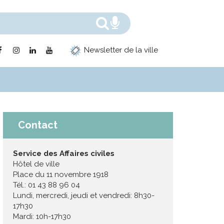
Rechercher
Recherche voc
Lien
Lien
Lien
Lien
Newsletter de la ville
vers
vers
vers
vers
le
le
le
la
compte
compte
compte
chaîne
Facebook
Instagram
Linkedin
Youtube
Contact
Service des Affaires civiles
Hôtel de ville
Place du 11 novembre 1918
Tél.: 01 43 88 96 04
Lundi, mercredi, jeudi et vendredi: 8h30-
17h30
Mardi: 10h-17h30