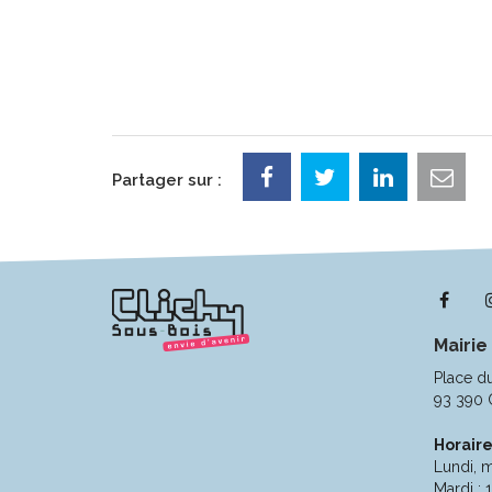
Partager sur :
Lie
ver
Mairie
le
com
Place d
Fac
93 390 
Horaire
Lundi, m
Mardi : 