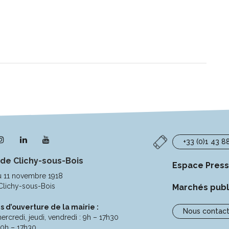
n
Lien
Lien
Lien
+33 (0)1 43 8
s
vers
vers
vers
 de Clichy-sous-Bois
le
le
la
Espace Pres
pte
compte
compte
chaîne
u 11 novembre 1918
ebook
Instagram
Linkedin
Youtube
Clichy-sous-Bois
Marchés publ
s d’ouverture de la mairie :
Nous contact
ercredi, jeudi, vendredi : 9h – 17h30
10h – 17h30