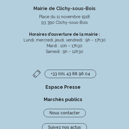
vers
vers
vers
vers
Mairie de Clichy-sous-Bois
le
le
le
la
compte
compte
compte
chaîne
Place du 11 novembre 1918
Facebook
Instagram
Linkedin
Youtube
93 390 Clichy-sous-Bois
Horaires d’ouverture de la mairie :
Lundi, mercredi, jeudi, vendredi : 9h – 17h30
Mardi : 10h – 17h30
Samedi : 9h – 12h30
+33 (0)1 43 88 96 04
Espace Presse
Marchés publics
Nous contacter
Suivez nos actus