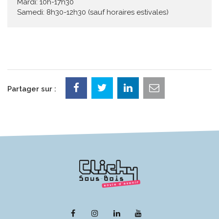
Mardi: 10h-17h30
Samedi: 8h30-12h30 (sauf horaires estivales)
Partager sur :
Lien
Lien
Lien
Lien