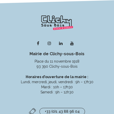
Lien
Lien
Lien
Lien
vers
vers
vers
vers
Mairie de Clichy-sous-Bois
le
le
le
la
compte
compte
compte
chaîne
Place du 11 novembre 1918
Facebook
Instagram
Linkedin
Youtube
93 390 Clichy-sous-Bois
Horaires d’ouverture de la mairie :
Lundi, mercredi, jeudi, vendredi : 9h – 17h30
Mardi : 10h – 17h30
Samedi : 9h – 12h30
+33 (0)1 43 88 96 04