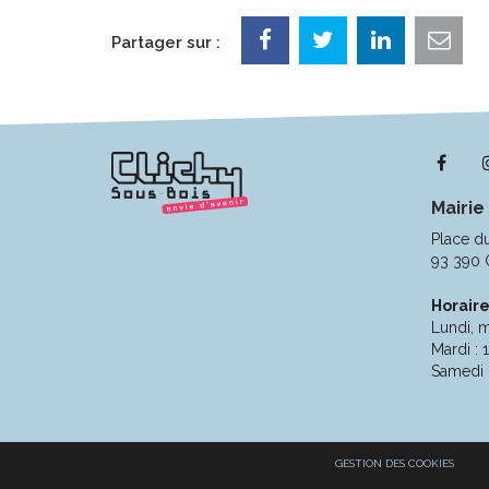
Partager sur :
Lie
ver
Mairie
le
com
Place d
Fac
93 390 
Horaire
Lundi, m
Mardi : 
Samedi 
GESTION DES COOKIES