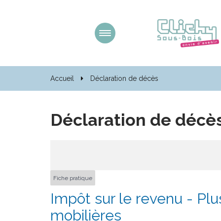
Gestion des traceurs
Aller
à
la
navigation
Accueil
Déclaration de décès
Déclaration de décè
Fiche pratique
Impôt sur le revenu - Plu
mobilières