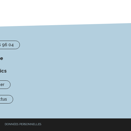
8 96 04
se
ics
er
ctus
DONNÉES PERSONNELLES