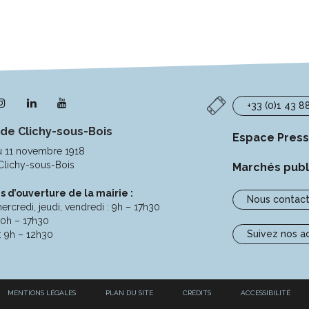
n
Lien
Lien
Lien
+33 (0)1 43 8
s
vers
vers
vers
 de Clichy-sous-Bois
le
le
la
Espace Pres
pte
compte
compte
chaîne
u 11 novembre 1918
ebook
Instagram
Linkedin
Youtube
Clichy-sous-Bois
Marchés publ
s d’ouverture de la mairie :
Nous contact
ercredi, jeudi, vendredi : 9h – 17h30
10h – 17h30
Suivez nos a
: 9h – 12h30
MENTIONS LÉGALES
PLAN DU SITE
CRÉDITS
ACCESSIBILITÉ