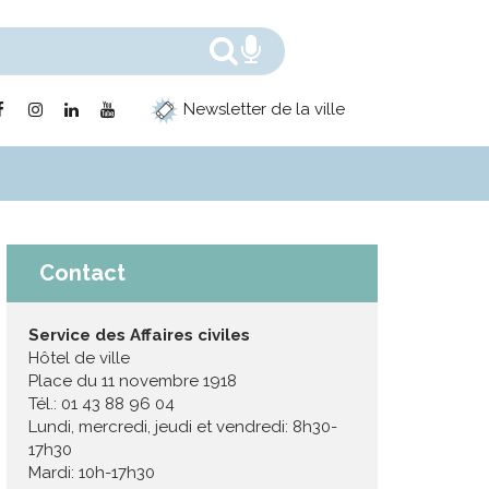
Rechercher
Recherche voc
Lien
Lien
Lien
Lien
Newsletter de la ville
vers
vers
vers
vers
le
le
le
la
compte
compte
compte
chaîne
Facebook
Instagram
Linkedin
Youtube
Contact
Service des Affaires civiles
Hôtel de ville
Place du 11 novembre 1918
Tél.: 01 43 88 96 04
Lundi, mercredi, jeudi et vendredi: 8h30-
17h30
Mardi: 10h-17h30