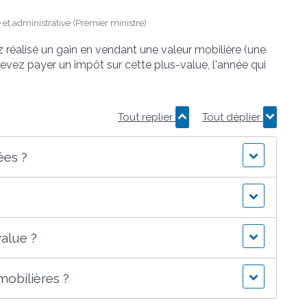
e et administrative (Premier ministre)
z réalisé un gain en vendant une valeur mobilière (une
evez payer un impôt sur cette plus-value, l'année qui
Tout replier
Tout déplier
ées ?
value ?
obilières ?