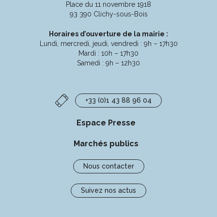
compte
compte
compte
chaîne
Place du 11 novembre 1918
Facebook
Instagram
Linkedin
Youtube
93 390 Clichy-sous-Bois
Horaires d’ouverture de la mairie :
Lundi, mercredi, jeudi, vendredi : 9h – 17h30
Mardi : 10h – 17h30
Samedi : 9h – 12h30
+33 (0)1 43 88 96 04
Espace Presse
Marchés publics
Nous contacter
Suivez nos actus