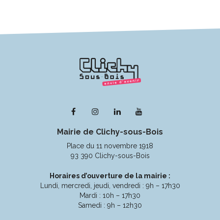
Lien
Lien
Lien
Lien
vers
vers
vers
vers
Mairie de Clichy-sous-Bois
le
le
le
la
compte
compte
compte
chaîne
Place du 11 novembre 1918
Facebook
Instagram
Linkedin
Youtube
93 390 Clichy-sous-Bois
Horaires d’ouverture de la mairie :
Lundi, mercredi, jeudi, vendredi : 9h – 17h30
Mardi : 10h – 17h30
Samedi : 9h – 12h30