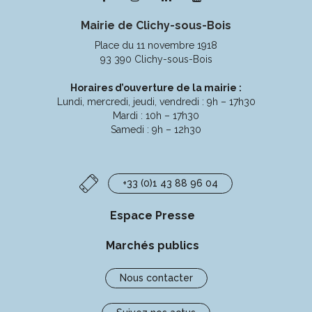
vers
vers
vers
vers
Mairie de Clichy-sous-Bois
le
le
le
la
compte
compte
compte
chaîne
Place du 11 novembre 1918
Facebook
Instagram
Linkedin
Youtube
93 390 Clichy-sous-Bois
Horaires d’ouverture de la mairie :
Lundi, mercredi, jeudi, vendredi : 9h – 17h30
Mardi : 10h – 17h30
Samedi : 9h – 12h30
+33 (0)1 43 88 96 04
Espace Presse
Marchés publics
Nous contacter