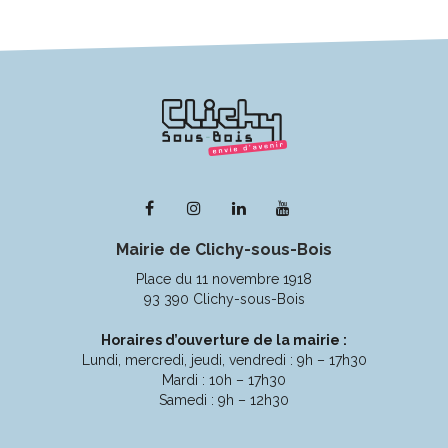
Lien
Lien
Lien
Lien
vers
vers
vers
vers
Mairie de Clichy-sous-Bois
le
le
le
la
compte
compte
compte
chaîne
Place du 11 novembre 1918
Facebook
Instagram
Linkedin
Youtube
93 390 Clichy-sous-Bois
Horaires d’ouverture de la mairie :
Lundi, mercredi, jeudi, vendredi : 9h – 17h30
Mardi : 10h – 17h30
Samedi : 9h – 12h30