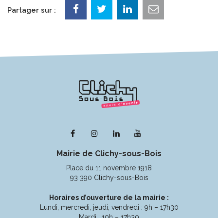
Partager sur :
Lien
Lien
Lien
Lien
vers
vers
vers
vers
Mairie de Clichy-sous-Bois
le
le
le
la
compte
compte
compte
chaîne
Place du 11 novembre 1918
Facebook
Instagram
Linkedin
Youtube
93 390 Clichy-sous-Bois
Horaires d’ouverture de la mairie :
Lundi, mercredi, jeudi, vendredi : 9h – 17h30
Mardi : 10h – 17h30