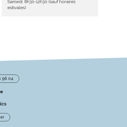
Samedi: 8h30-12h30 (sauf horaires
estivales)
8 96 04
se
ics
er