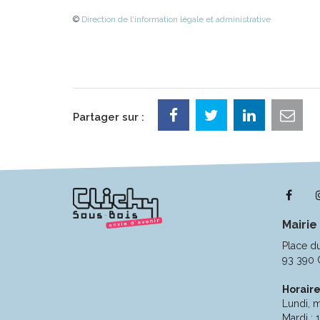
©
Direction de l'information légale et administrative
Partager sur :
Lie
ver
Mairie
le
com
Place d
Fac
93 390 
Horaire
Lundi, m
Mardi : 