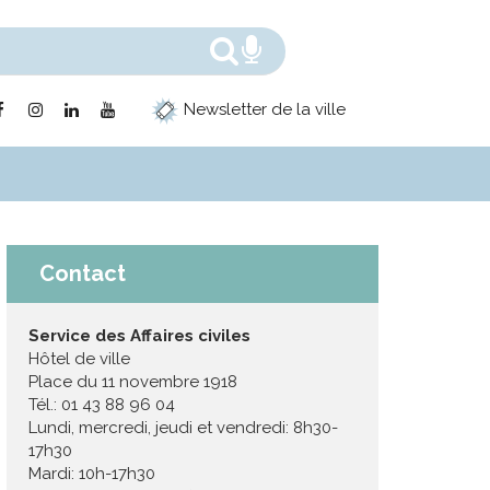
Rechercher
Recherche voc
Lien
Lien
Lien
Lien
Newsletter de la ville
vers
vers
vers
vers
le
le
le
la
compte
compte
compte
chaîne
Facebook
Instagram
Linkedin
Youtube
Contact
Service des Affaires civiles
Hôtel de ville
Place du 11 novembre 1918
Tél.: 01 43 88 96 04
Lundi, mercredi, jeudi et vendredi: 8h30-
17h30
Mardi: 10h-17h30