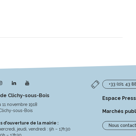
n
Lien
Lien
Lien
+33 (0)1 43 8
s
vers
vers
vers
 de Clichy-sous-Bois
le
le
la
Espace Pres
pte
compte
compte
chaîne
u 11 novembre 1918
ebook
Instagram
Linkedin
Youtube
Clichy-sous-Bois
Marchés publ
s d’ouverture de la mairie :
Nous contact
ercredi, jeudi, vendredi : 9h – 17h30
10h – 17h30