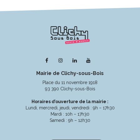
Lien
Lien
Lien
Lien
vers
vers
vers
vers
Mairie de Clichy-sous-Bois
le
le
le
la
compte
compte
compte
chaîne
Place du 11 novembre 1918
Facebook
Instagram
Linkedin
Youtube
93 390 Clichy-sous-Bois
Horaires d’ouverture de la mairie :
Lundi, mercredi, jeudi, vendredi : 9h – 17h30
Mardi : 10h – 17h30
Samedi : 9h – 12h30