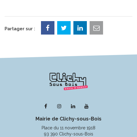
Partager sur :
Lien
Lien
Lien
Lien
vers
vers
vers
vers
Mairie de Clichy-sous-Bois
le
le
le
la
compte
compte
compte
chaîne
Place du 11 novembre 1918
Facebook
Instagram
Linkedin
Youtube
93 390 Clichy-sous-Bois