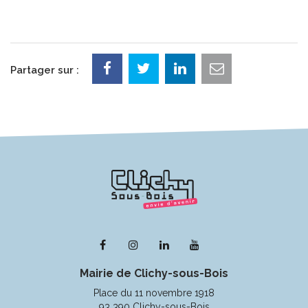
Partager sur :
Lien
Lien
Lien
Lien
vers
vers
vers
vers
Mairie de Clichy-sous-Bois
le
le
le
la
compte
compte
compte
chaîne
Place du 11 novembre 1918
Facebook
Instagram
Linkedin
Youtube
93 390 Clichy-sous-Bois