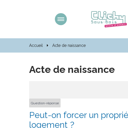
Gestion des traceurs
Aller
à
la
navigation
Accueil
Acte de naissance
Acte de naissance
Question-réponse
Peut-on forcer un propriét
logement ?