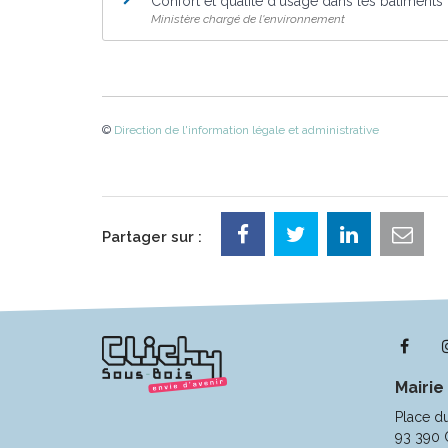
Confort et qualité d'usage dans les bâtiments
Ministère chargé de l'environnement
©
Direction de l'information légale et administrative
Partager sur :
Lie
ver
Mairie
le
com
Place d
Fac
93 390 