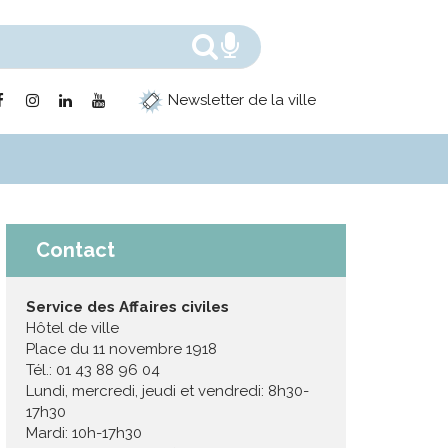
Rechercher
Recherche voc
Lien
Lien
Lien
Lien
Newsletter de la ville
vers
vers
vers
vers
le
le
le
la
compte
compte
compte
chaîne
Facebook
Instagram
Linkedin
Youtube
Contact
Service des Affaires civiles
Hôtel de ville
Place du 11 novembre 1918
Tél.: 01 43 88 96 04
Lundi, mercredi, jeudi et vendredi: 8h30-
17h30
Mardi: 10h-17h30