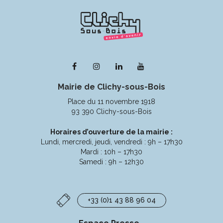
Lien
Lien
Lien
Lien
vers
vers
vers
vers
Mairie de Clichy-sous-Bois
le
le
le
la
compte
compte
compte
chaîne
Place du 11 novembre 1918
Facebook
Instagram
Linkedin
Youtube
93 390 Clichy-sous-Bois
Horaires d’ouverture de la mairie :
Lundi, mercredi, jeudi, vendredi : 9h – 17h30
Mardi : 10h – 17h30
Samedi : 9h – 12h30
+33 (0)1 43 88 96 04