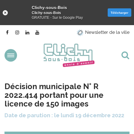
Clichy-sous-Bois
Clichy-sous-Bois
Télécharger
GRATUITE - Sur le Google Play
Gestion des traceurs
Lien
Lien
Lien
Lien
Newsletter de la ville
vers
vers
vers
vers
le
le
le
la
compte
compte
compte
chaîne
Facebook
Instagram
Linkedin
Youtube
Aller
Al
à
la
à
navigation
la
Décision municipale N° R
re
2022.414 portant pour une
licence de 150 images
Date de parution : le lundi 19 décembre 2022