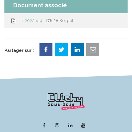
Document associé
R 2022.414
176,28 Ko, pdf
Partager sur :
Lien
Lien
Lien
Lien
vers
vers
vers
vers