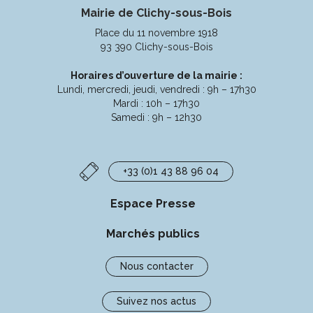
Mairie de Clichy-sous-Bois
le
le
le
la
compte
compte
compte
chaîne
Place du 11 novembre 1918
Facebook
Instagram
Linkedin
Youtube
93 390 Clichy-sous-Bois
Horaires d’ouverture de la mairie :
Lundi, mercredi, jeudi, vendredi : 9h – 17h30
Mardi : 10h – 17h30
Samedi : 9h – 12h30
+33 (0)1 43 88 96 04
Espace Presse
Marchés publics
Nous contacter
Suivez nos actus