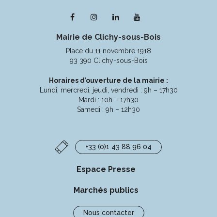
Lien
Lien
Lien
Lien
vers
vers
vers
vers
Mairie de Clichy-sous-Bois
le
le
le
la
compte
compte
compte
chaîne
Place du 11 novembre 1918
Facebook
Instagram
Linkedin
Youtube
93 390 Clichy-sous-Bois
Horaires d’ouverture de la mairie :
Lundi, mercredi, jeudi, vendredi : 9h – 17h30
Mardi : 10h – 17h30
Samedi : 9h – 12h30
+33 (0)1 43 88 96 04
Espace Presse
Marchés publics
Nous contacter