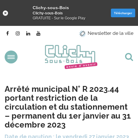
Clichy-sous-Bois
Clichy-sous-Bois
Télécharger
GRATUITE - Sur le Google Play
Gestion des traceurs
Lien
Lien
Lien
Lien
Newsletter de la ville
vers
vers
vers
vers
le
le
le
la
compte
compte
compte
chaîne
Facebook
Instagram
Linkedin
Youtube
Aller
Al
à
la
à
navigation
la
Arrêté municipal N° R 2023.44
re
portant restriction de la
circulation et du stationnement
– permanent du 1er janvier au 31
décembre 2023
Date de parution : le vendredi 27 janvier 2023