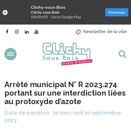
Clichy-sous-Bois
Clichy-sous-Bois
Télécharger
GRATUITE - Sur le Google Play
Gestion des traceurs
Lien
Lien
Lien
Lien
Newsletter de la ville
vers
vers
vers
vers
le
le
le
la
compte
compte
compte
chaîne
Facebook
Instagram
Linkedin
Youtube
Aller
Al
à
la
à
navigation
la
Arrêté municipal N° R 2023.274
re
portant sur une interdiction liées
au protoxyde d’azote
Date de parution : le mercredi 20 septembre
2023