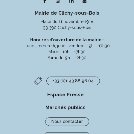
Lien
Lien
Lien
Lien
vers
vers
vers
vers
Mairie de Clichy-sous-Bois
le
le
le
la
compte
compte
compte
chaîne
Place du 11 novembre 1918
Facebook
Instagram
Linkedin
Youtube
93 390 Clichy-sous-Bois
Horaires d’ouverture de la mairie :
Lundi, mercredi, jeudi, vendredi : 9h – 17h30
Mardi : 10h – 17h30
Samedi : 9h – 12h30
+33 (0)1 43 88 96 04
Espace Presse
Marchés publics
Nous contacter