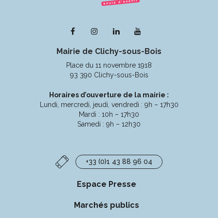
Lien
Lien
Lien
Lien
vers
vers
vers
vers
Mairie de Clichy-sous-Bois
le
le
le
la
compte
compte
compte
chaîne
Place du 11 novembre 1918
Facebook
Instagram
Linkedin
Youtube
93 390 Clichy-sous-Bois
Horaires d’ouverture de la mairie :
Lundi, mercredi, jeudi, vendredi : 9h – 17h30
Mardi : 10h – 17h30
Samedi : 9h – 12h30
+33 (0)1 43 88 96 04
Espace Presse
Marchés publics