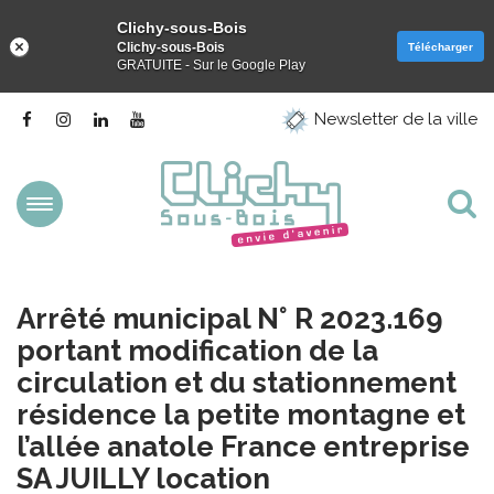
Clichy-sous-Bois
Clichy-sous-Bois
Télécharger
GRATUITE - Sur le Google Play
Gestion des traceurs
Lien
Lien
Lien
Lien
Newsletter de la ville
vers
vers
vers
vers
le
le
le
la
compte
compte
compte
chaîne
Facebook
Instagram
Linkedin
Youtube
Aller
Al
à
la
à
navigation
la
Arrêté municipal N° R 2023.169
re
portant modification de la
circulation et du stationnement
résidence la petite montagne et
l’allée anatole France entreprise
SA JUILLY location