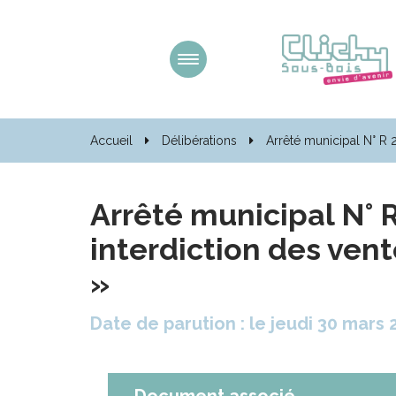
Gestion des traceurs
Aller
à
la
navigation
Accueil
Délibérations
Arrêté municipal N° R 2
Arrêté municipal N° 
interdiction des vent
»
Date de parution : le jeudi 30 mars 
Document associé