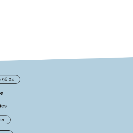
8 96 04
se
ics
er