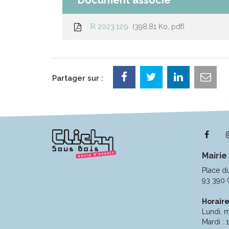
R 2023.129
398,81 Ko, pdf
Partager sur :
Lie
ver
Mairie
le
com
Place d
Fac
93 390 
Horaire
Lundi, m
Mardi : 