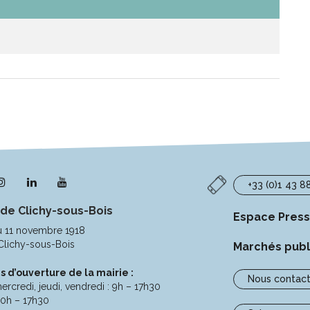
n
Lien
Lien
Lien
+33 (0)1 43 8
s
vers
vers
vers
 de Clichy-sous-Bois
le
le
la
Espace Pres
pte
compte
compte
chaîne
u 11 novembre 1918
ebook
Instagram
Linkedin
Youtube
Clichy-sous-Bois
Marchés publ
s d’ouverture de la mairie :
Nous contact
ercredi, jeudi, vendredi : 9h – 17h30
10h – 17h30