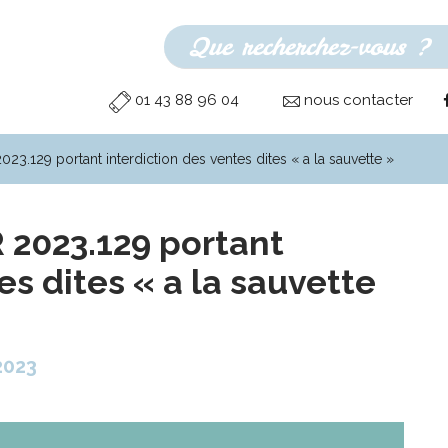
01 43 88 96 04
nous contacter
023.129 portant interdiction des ventes dites « a la sauvette »
R 2023.129 portant
es dites « a la sauvette
2023