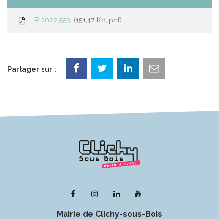
R 2022.553
151,47 Ko, pdf
Partager sur :
Lien
Lien
Lien
Lien
vers
vers
vers
vers
Mairie de Clichy-sous-Bois
le
le
le
la