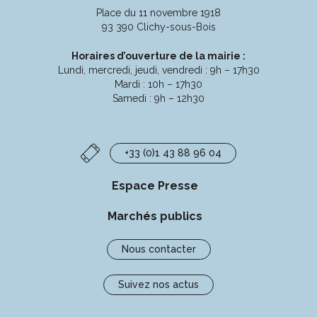
compte
compte
compte
chaîne
Place du 11 novembre 1918
Facebook
Instagram
Linkedin
Youtube
93 390 Clichy-sous-Bois
Horaires d’ouverture de la mairie :
Lundi, mercredi, jeudi, vendredi : 9h – 17h30
Mardi : 10h – 17h30
Samedi : 9h – 12h30
+33 (0)1 43 88 96 04
Espace Presse
Marchés publics
Nous contacter
Suivez nos actus