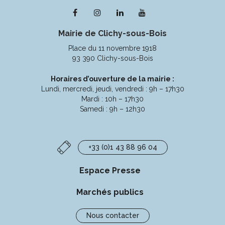
Lien
Lien
Lien
Lien
vers
vers
vers
vers
Mairie de Clichy-sous-Bois
le
le
le
la
compte
compte
compte
chaîne
Place du 11 novembre 1918
Facebook
Instagram
Linkedin
Youtube
93 390 Clichy-sous-Bois
Horaires d’ouverture de la mairie :
Lundi, mercredi, jeudi, vendredi : 9h – 17h30
Mardi : 10h – 17h30
Samedi : 9h – 12h30
+33 (0)1 43 88 96 04
Espace Presse
Marchés publics
Nous contacter