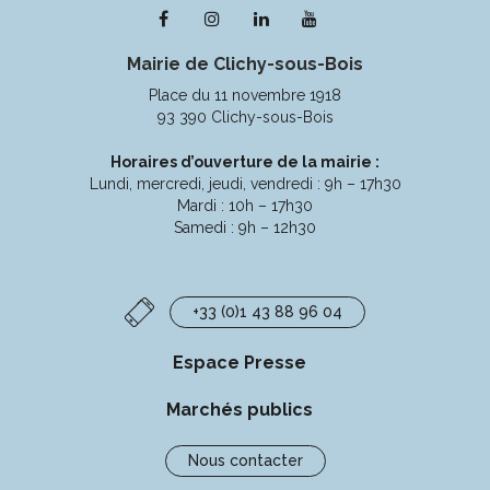
Lien
Lien
Lien
Lien
vers
vers
vers
vers
Mairie de Clichy-sous-Bois
le
le
le
la
compte
compte
compte
chaîne
Place du 11 novembre 1918
Facebook
Instagram
Linkedin
Youtube
93 390 Clichy-sous-Bois
Horaires d’ouverture de la mairie :
Lundi, mercredi, jeudi, vendredi : 9h – 17h30
Mardi : 10h – 17h30
Samedi : 9h – 12h30
+33 (0)1 43 88 96 04
Espace Presse
Marchés publics
Nous contacter